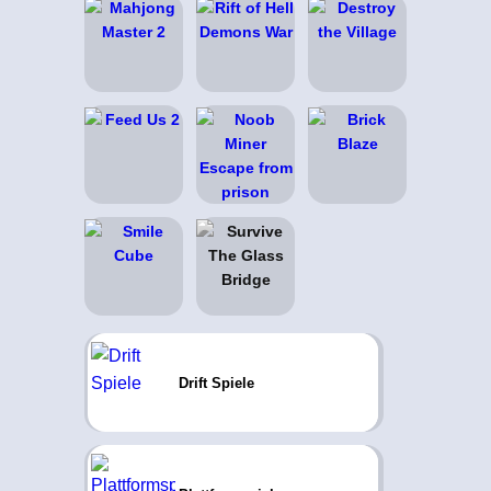
Drift Spiele