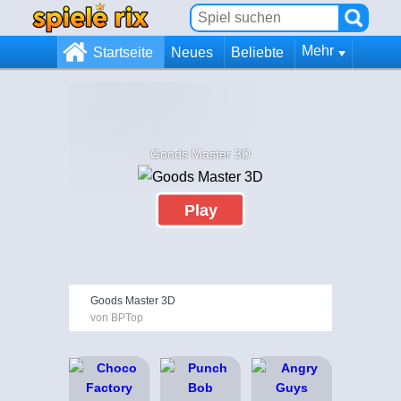
Mehr
Startseite
Neues
Beliebte
Goods Master 3D
Play
Goods Master 3D
von BPTop