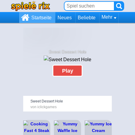
Mehr
Startseite
Neues
Beliebte
Sweet Dessert Hole
Play
Sweet Dessert Hole
von iclickgames