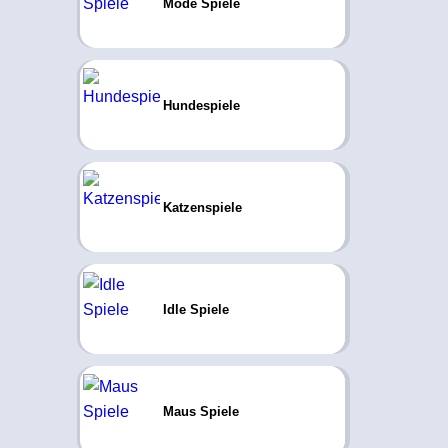
Mode Spiele
Hundespiele
Katzenspiele
Idle Spiele
Maus Spiele