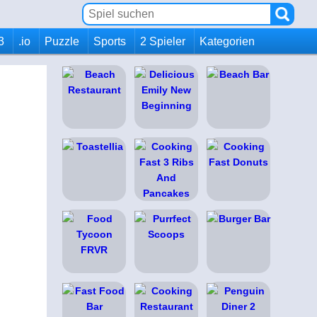
3
.io
Puzzle
Sports
2 Spieler
Kategorien