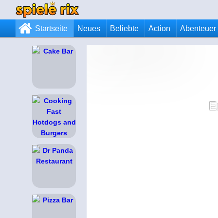
Startseite
Neues
Beliebte
Action
Abenteuer
E