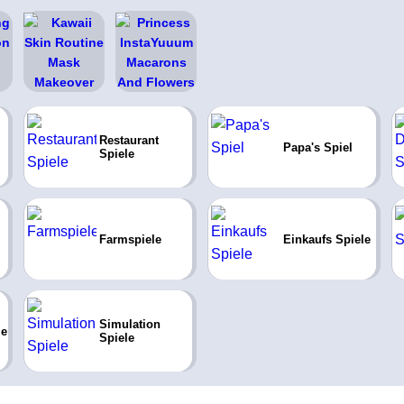
Restaurant
Papa's Spiel
Spiele
Farmspiele
Einkaufs Spiele
Simulation
le
Spiele