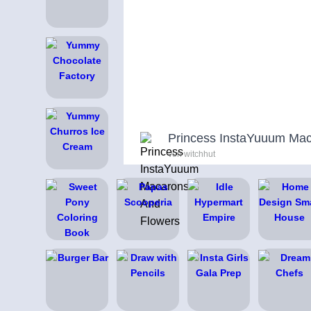
Princess InstaYuuum Mac
von witchhut