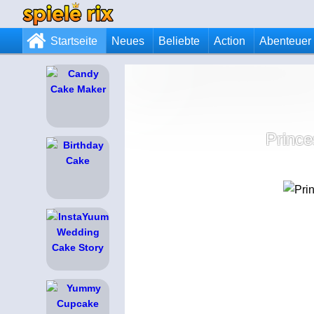
Startseite
Neues
Beliebte
Action
Abenteuer
Princ