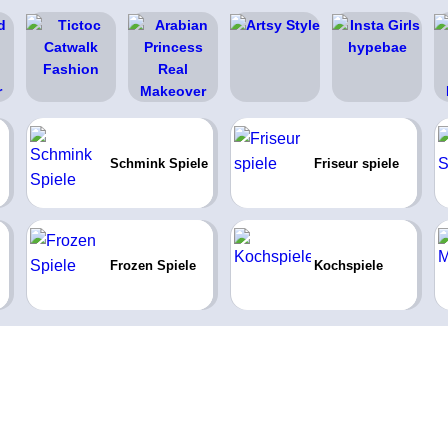
Schmink Spiele
Friseur spiele
Frozen Spiele
Kochspiele