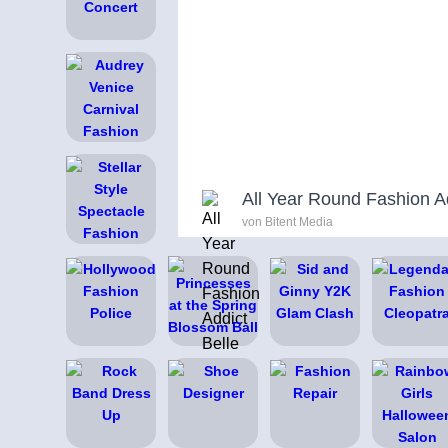
All Year Round Fashion Ad
von Bitent Media