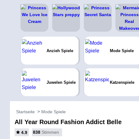
Anzieh Spiele
Mode Spiele
Juwelen Spiele
Katzenspiele
Startseite
Mode Spiele
All Year Round Fashion Addict Belle
838
Stimmen
4.9