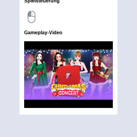
Spielsteuerung
Gameplay-Video