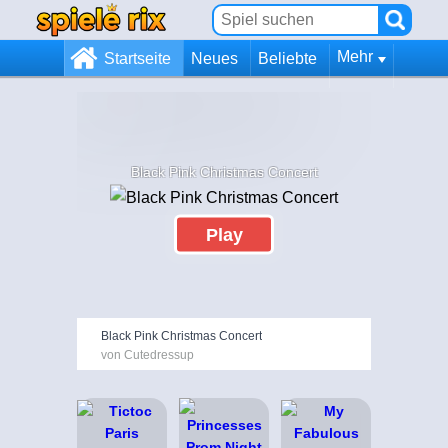
Mehr
Startseite
Neues
Beliebte
Black Pink Christmas Concert
Play
Black Pink Christmas Concert
von Cutedressup