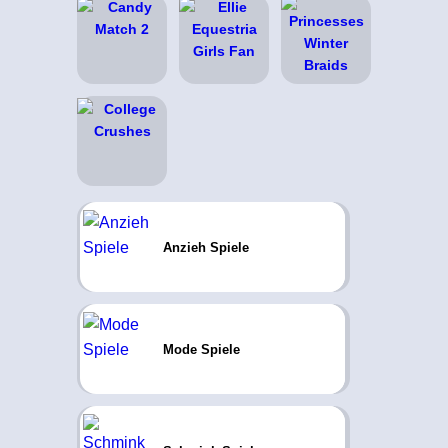
Anzieh Spiele
Mode Spiele