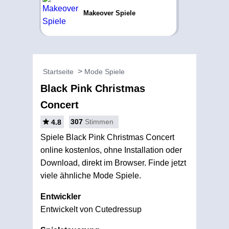
Makeover Spiele
Startseite
Mode Spiele
Black Pink Christmas
Concert
307
Stimmen
4.8
Spiele Black Pink Christmas Concert
online kostenlos, ohne Installation oder
Download, direkt im Browser. Finde jetzt
viele ähnliche Mode Spiele.
Entwickler
Entwickelt von Cutedressup