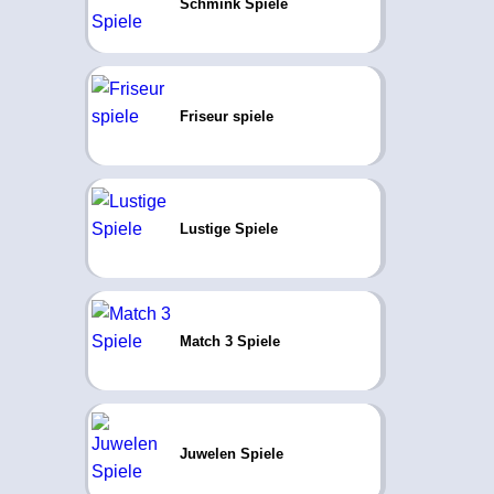
Schmink Spiele
Friseur spiele
Lustige Spiele
Match 3 Spiele
Juwelen Spiele