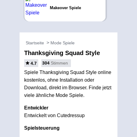
Makeover Spiele
Startseite
Mode Spiele
Thanksgiving Squad Style
304
Stimmen
4.7
Spiele Thanksgiving Squad Style online
kostenlos, ohne Installation oder
Download, direkt im Browser. Finde jetzt
viele ähnliche Mode Spiele.
Entwickler
Entwickelt von Cutedressup
Spielsteuerung