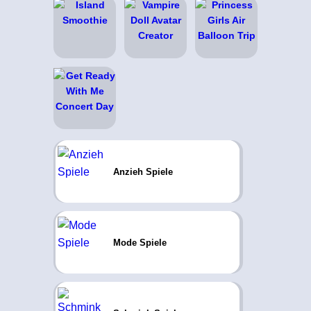
Anzieh Spiele
Mode Spiele