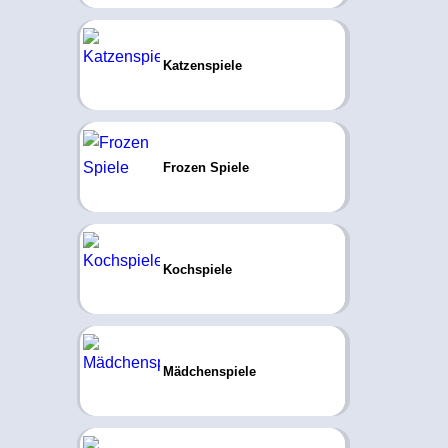
Katzenspiele
Frozen Spiele
Kochspiele
Mädchenspiele