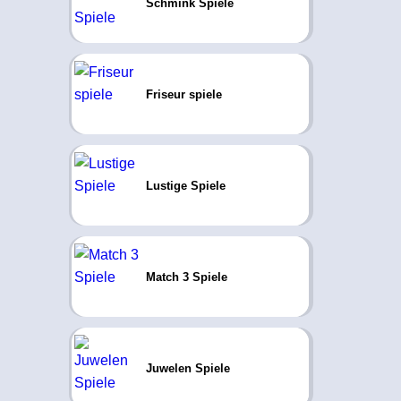
Schmink Spiele
Friseur spiele
Lustige Spiele
Match 3 Spiele
Juwelen Spiele