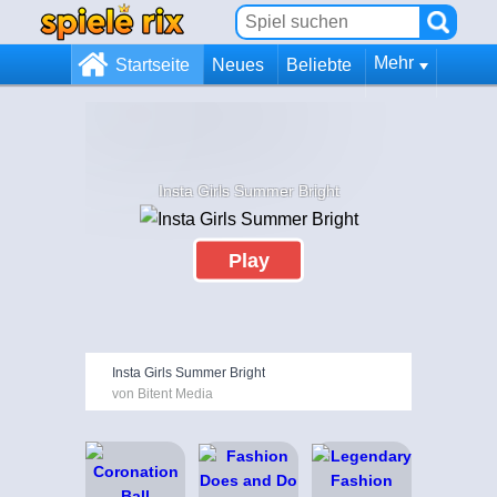
Mehr
Startseite
Neues
Beliebte
Insta Girls Summer Bright
Play
Insta Girls Summer Bright
von Bitent Media