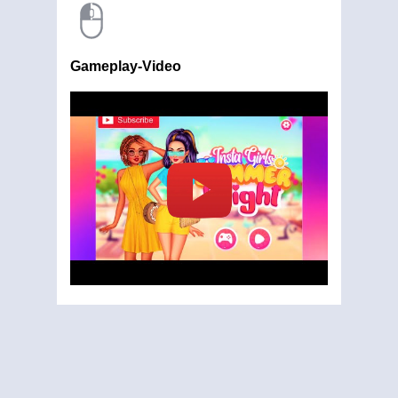
Gameplay-Video