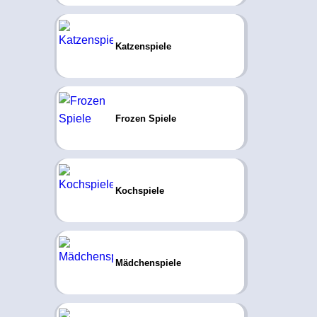
Katzenspiele
Frozen Spiele
Kochspiele
Mädchenspiele