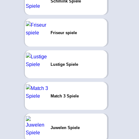
Schmink Spiele
Friseur spiele
Lustige Spiele
Match 3 Spiele
Juwelen Spiele