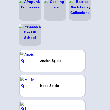
Anzieh Spiele
Mode Spiele