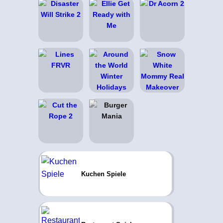
Kuchen Spiele