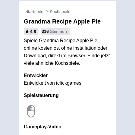
Startseite
Kochspiele
Grandma Recipe Apple Pie
316
Stimmen
4.8
Spiele Grandma Recipe Apple Pie
online kostenlos, ohne Installation oder
Download, direkt im Browser. Finde jetzt
viele ähnliche Kochspiele.
Entwickler
Entwickelt von iclickgames
Spielsteuerung
Gameplay-Video