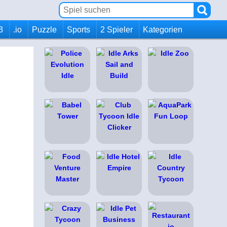
3
.io
Puzzle
Sports
2 Spieler
Kategorien