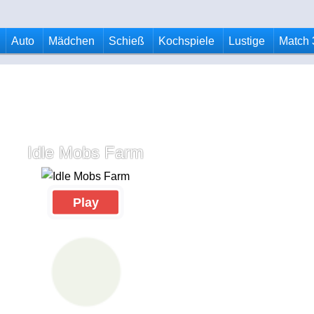
Auto
Mädchen
Schieß
Kochspiele
Lustige
Match 
Idle Mobs Farm
Play