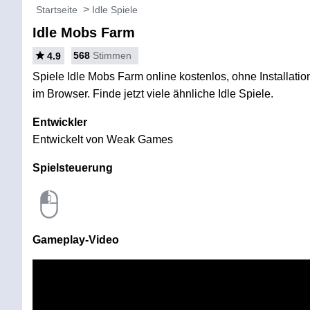
Startseite
Idle Spiele
Idle Mobs Farm
568
Stimmen
4.9
Spiele Idle Mobs Farm online kostenlos, ohne Installatio
im Browser. Finde jetzt viele ähnliche Idle Spiele.
Entwickler
Entwickelt von Weak Games
Spielsteuerung
Gameplay-Video