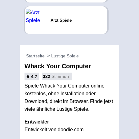
Arzt Spiele
Startseite
Lustige Spiele
Whack Your Computer
322
Stimmen
4.7
Spiele Whack Your Computer online
kostenlos, ohne Installation oder
Download, direkt im Browser. Finde jetzt
viele ähnliche Lustige Spiele.
Entwickler
Entwickelt von doodie.com