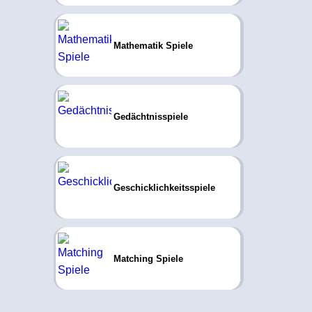
Mathematik Spiele
Gedächtnisspiele
Geschicklichkeitsspiele
Matching Spiele