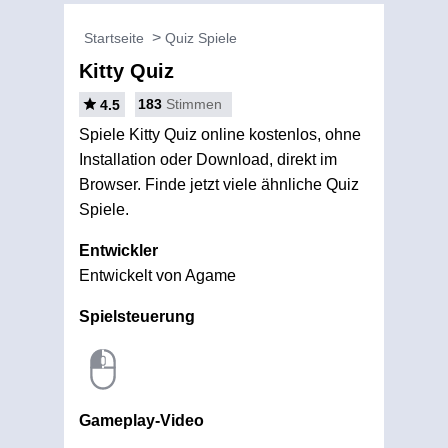
Startseite
Quiz Spiele
Kitty Quiz
183
Stimmen
4.5
Spiele Kitty Quiz online kostenlos, ohne
Installation oder Download, direkt im
Browser. Finde jetzt viele ähnliche Quiz
Spiele.
Entwickler
Entwickelt von Agame
Spielsteuerung
Gameplay-Video