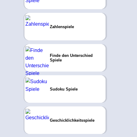
Zahlenspiele
Finde den Unterschied
Spiele
Sudoku Spiele
Geschicklichkeitsspiele