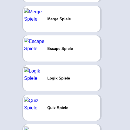
Merge Spiele
Escape Spiele
Logik Spiele
Quiz Spiele