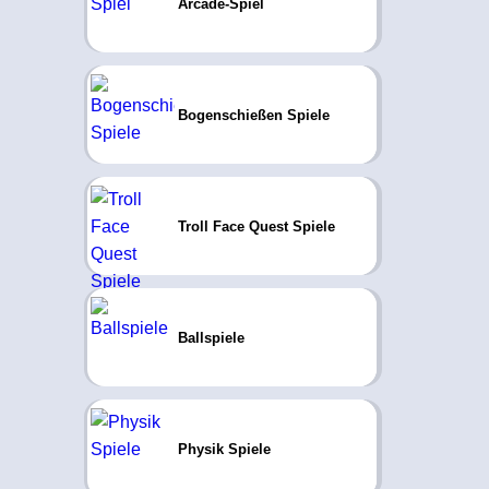
Arcade-Spiel
Bogenschießen Spiele
Troll Face Quest Spiele
Ballspiele
Physik Spiele