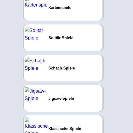
Kartenspiele
Solitär Spiele
Schach Spiele
Jigsaw-Spiele
Klassische Spiele