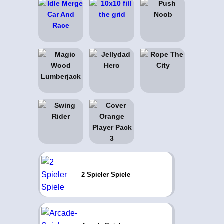
2 Spieler Spiele