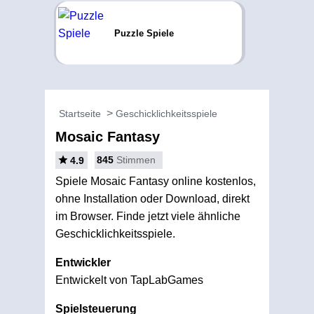
Puzzle Spiele
Startseite
Geschicklichkeitsspiele
Mosaic Fantasy
845
Stimmen
4.9
Spiele Mosaic Fantasy online kostenlos,
ohne Installation oder Download, direkt
im Browser. Finde jetzt viele ähnliche
Geschicklichkeitsspiele.
Entwickler
Entwickelt von TapLabGames
Spielsteuerung