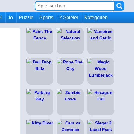
3
.io
Puzzle
Sports
2 Spieler
Kategorien