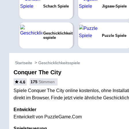
Schach Spiele
Jigsaw-Spiele
Geschicklichkeit
Puzzle Spiele
sspiele
Startseite
Geschicklichkeitsspiele
Conquer The City
175
Stimmen
4.6
Spiele Conquer The City online kostenlos, ohne Installa
direkt im Browser. Finde jetzt viele ähnliche Geschicklich
Entwickler
Entwickelt von PuzzleGame.Com
Spielsteuerung