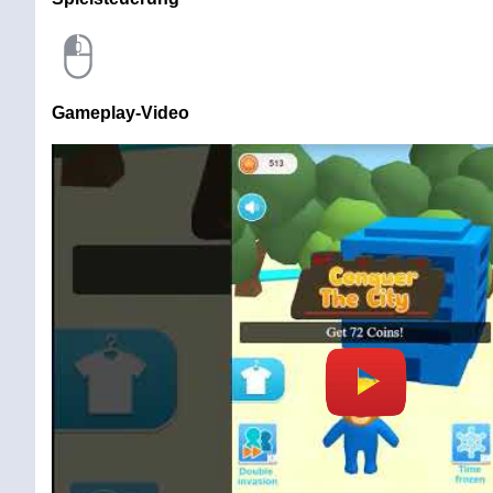
Gameplay-Video