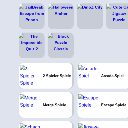
2 Spieler Spiele
Arcade-Spiel
Merge Spiele
Escape Spiele