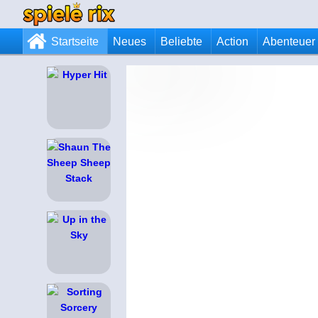
Startseite
Neues
Beliebte
Action
Abenteuer