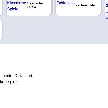
Klassische
Zahlenspiele
Spiele
tion oder Download,
keitsspiele.