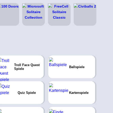
Troll Face Quest
Ballspiele
Spiele
Quiz Spiele
Kartenspiele