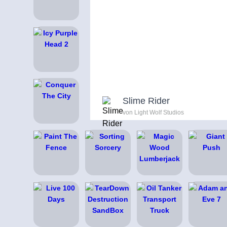
Slime Rider
von Light Wolf Studios