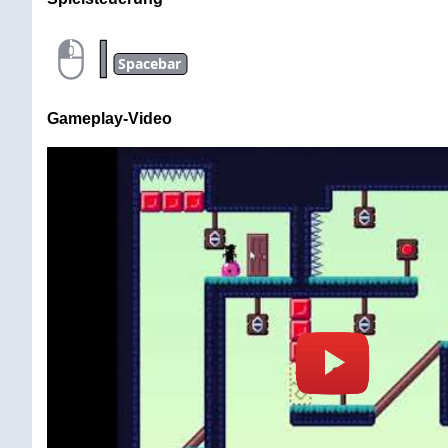
|
Spacebar
Gameplay-Video