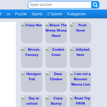
3
.io
Puzzle
Sports
2 Spieler
Kategorien