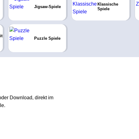
Klassische
Jigsaw-Spiele
Spiele
it
Puzzle Spiele
 oder Download, direkt im
le.