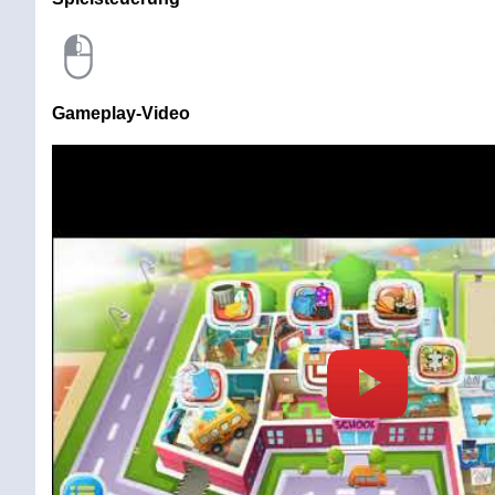
Gameplay-Video