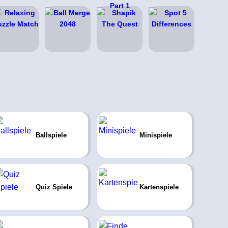
Ballspiele
Minispiele
Quiz Spiele
Kartenspiele