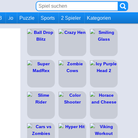
3
.io
Puzzle
Sports
2 Spieler
Kategorien