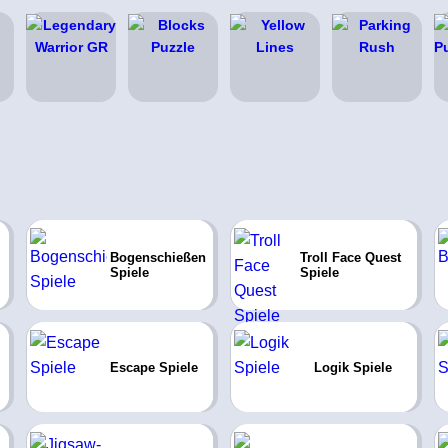
Bogenschießen
Troll Face Quest
Spiele
Spiele
Escape Spiele
Logik Spiele