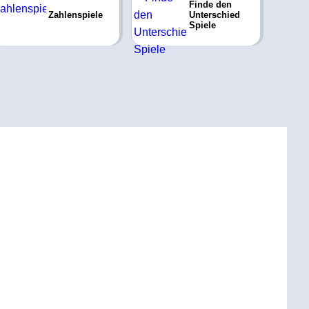
Finde den
Zahlenspiele
Unterschied
Spiele