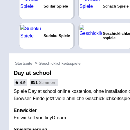
Solitär Spiele
Schach Spiele
Geschicklichke
Sudoku Spiele
sspiele
Startseite
Geschicklichkeitsspiele
Day at school
851
Stimmen
4.9
Spiele Day at school online kostenlos, ohne Installation
Browser. Finde jetzt viele ähnliche Geschicklichkeitsspie
Entwickler
Entwickelt von tinyDream
Spielsteuerung