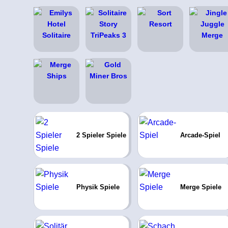
2 Spieler Spiele
Arcade-Spiel
Physik Spiele
Merge Spiele