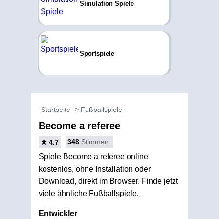
Simulation Spiele
Sportspiele
Startseite
Fußballspiele
Become a referee
348
Stimmen
4.7
Spiele Become a referee online
kostenlos, ohne Installation oder
Download, direkt im Browser. Finde jetzt
viele ähnliche Fußballspiele.
Entwickler