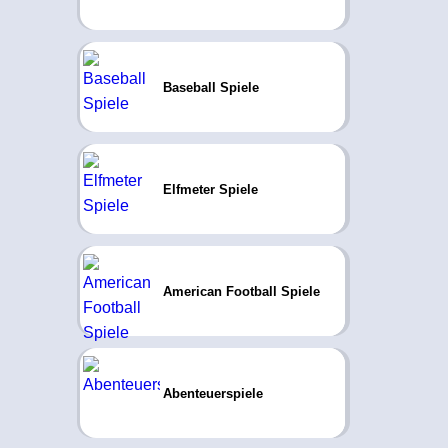
Baseball Spiele
Elfmeter Spiele
American Football Spiele
Abenteuerspiele