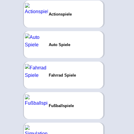
Actionspiele
Auto Spiele
Fahrrad Spiele
Fußballspiele