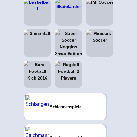
Schlangenspiele