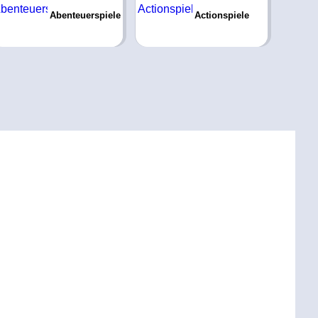
Abenteuerspiele
Actionspiele