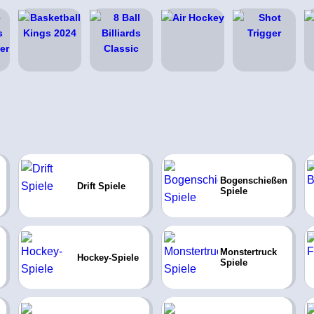
Bogenschießen
Drift Spiele
Spiele
Monstertruck
Hockey-Spiele
Spiele