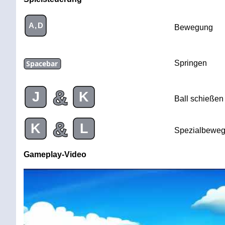
A,D
Bewegung
Spacebar
Springen
&
J
K
Ball schießen
&
K
L
Spezialbewe
Gameplay-Video