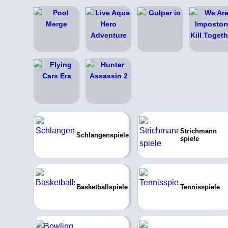
Strichmann
Schlangenspiele
spiele
Basketballspiele
Tennisspiele