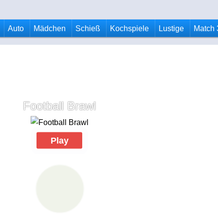
Auto
Mädchen
Schieß
Kochspiele
Lustige
Match 
Football Brawl
Play