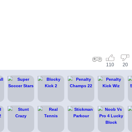
110
20