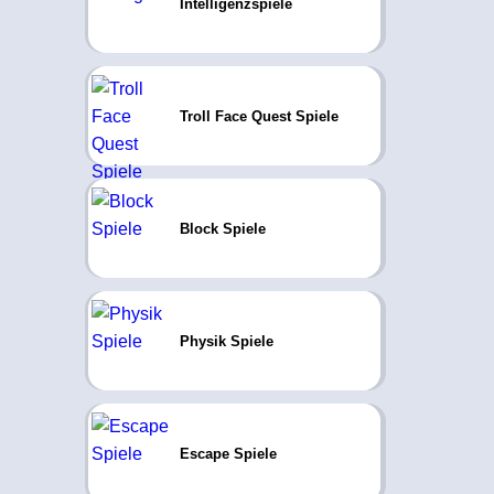
Intelligenzspiele
Troll Face Quest Spiele
Block Spiele
Physik Spiele
Escape Spiele