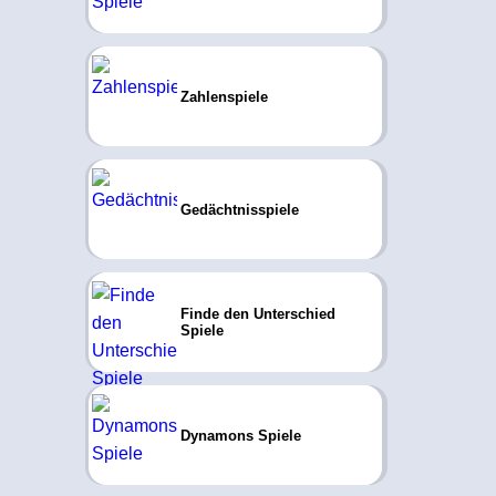
Zahlenspiele
Gedächtnisspiele
Finde den Unterschied
Spiele
Dynamons Spiele