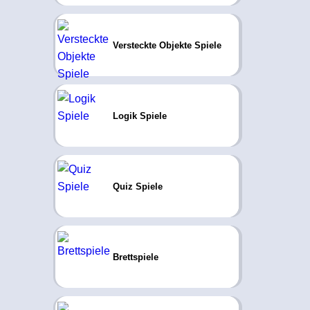
Versteckte Objekte Spiele
Logik Spiele
Quiz Spiele
Brettspiele