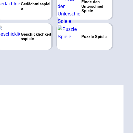
Finde den
Gedächtnisspiel
Unterschied
e
Spiele
Geschicklichkeit
Puzzle Spiele
sspiele