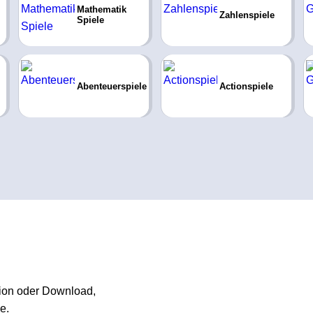
Mathematik
Zahlenspiele
Spiele
Abenteuerspiele
Actionspiele
tion oder Download,
e.