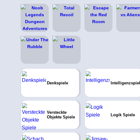
Denkspiele
Intelligenzspie
Versteckte
Logik Spiele
Objekte Spiele