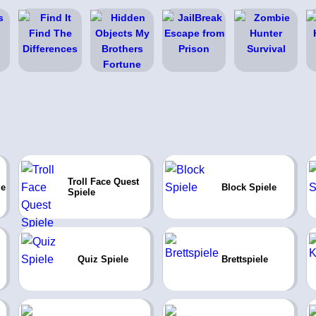
Troll Face Quest
le
Block Spiele
Spiele
Quiz Spiele
Brettspiele