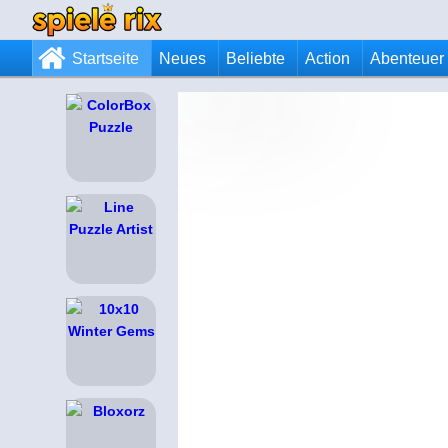
Startseite
Neues
Beliebte
Action
Abenteuer