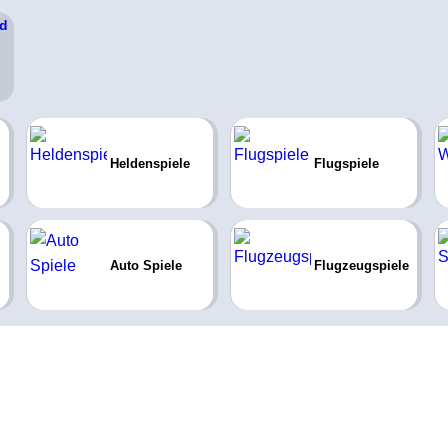
Heldenspiele
Flugspiele
Auto Spiele
Flugzeugspiele