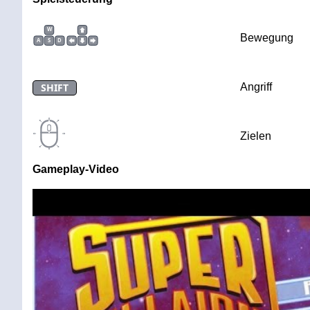
W
Bewegung
A
S
D
SHIFT
Angriff
Zielen
Gameplay-Video