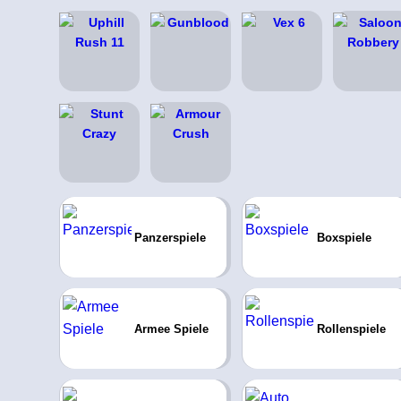
Panzerspiele
Boxspiele
Armee Spiele
Rollenspiele