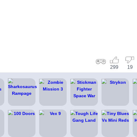
299
19