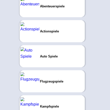
Abenteuerspiele
Actionspiele
Auto Spiele
Flugzeugspiele
Kampfspiele