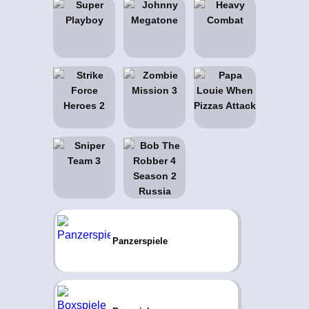
Panzerspiele