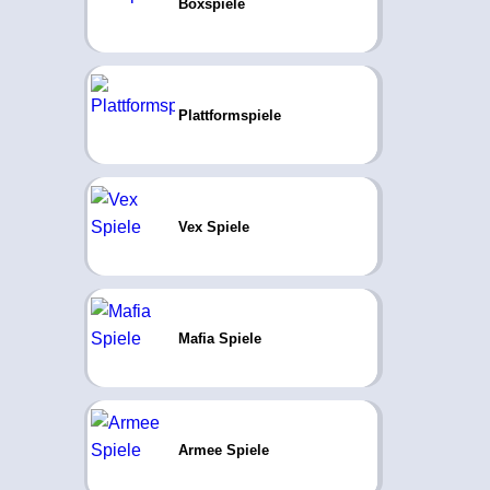
Boxspiele
Plattformspiele
Vex Spiele
Mafia Spiele
Armee Spiele