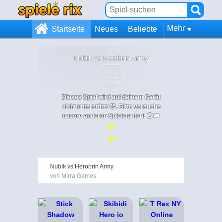
Mehr
Startseite
Neues
Beliebte
Nubik vs Herobrin Army
Dieses Spiel wird auf deinem Gerät
nicht unterstützt 😞. Bitte versuche
unsere anderen Spiele unten! 😄🎮
Nubik vs Herobrin Army
von Mirra Games