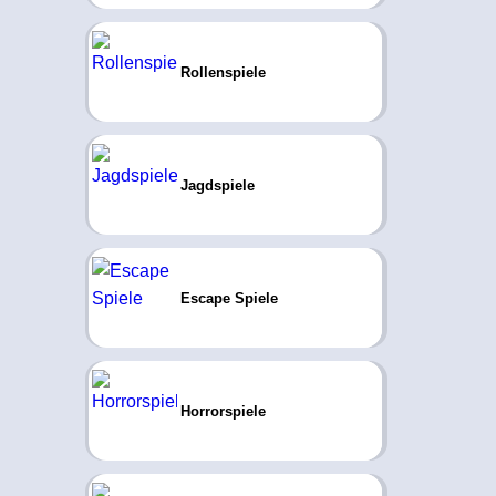
Rollenspiele
Jagdspiele
Escape Spiele
Horrorspiele