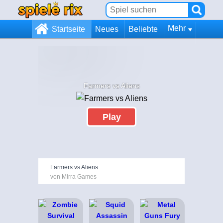
Mehr
Startseite
Neues
Beliebte
Farmers vs Aliens
Play
Farmers vs Aliens
von Mirra Games