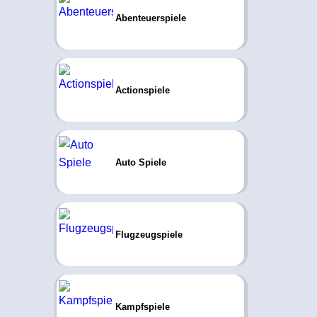
Abenteuerspiele
Actionspiele
Auto Spiele
Flugzeugspiele
Kampfspiele