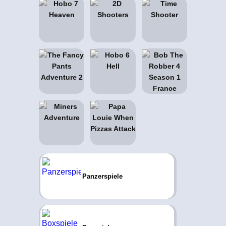
Panzerspiele