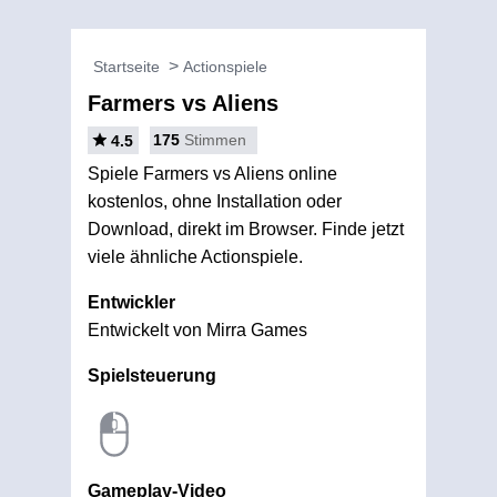
Startseite
Actionspiele
Farmers vs Aliens
175
Stimmen
4.5
Spiele Farmers vs Aliens online
kostenlos, ohne Installation oder
Download, direkt im Browser. Finde jetzt
viele ähnliche Actionspiele.
Entwickler
Entwickelt von Mirra Games
Spielsteuerung
Gameplay-Video