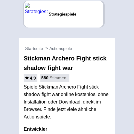
Strategiespiele
Startseite
Actionspiele
Stickman Archero Fight stick
shadow fight war
580
Stimmen
4.9
Spiele Stickman Archero Fight stick
shadow fight war online kostenlos, ohne
Installation oder Download, direkt im
Browser. Finde jetzt viele ähnliche
Actionspiele.
Entwickler