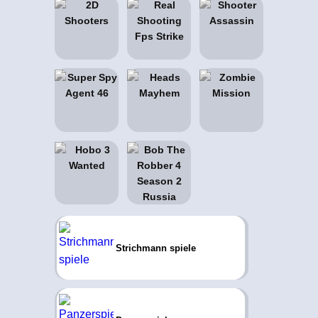
Strichmann spiele