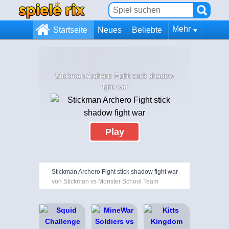
Mehr
Startseite
Neues
Beliebte
Stickman Archero Fight stick shadow
fight war
Play
Stickman Archero Fight stick shadow fight war
von Stickman vs Monster School Team