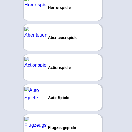
Horrorspiele
Abenteuerspiele
Actionspiele
Auto Spiele
Flugzeugspiele