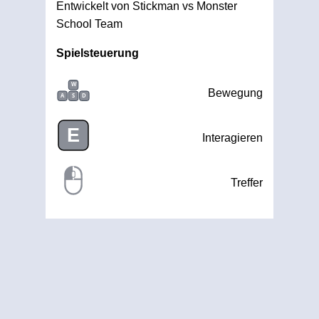
Entwickelt von Stickman vs Monster
School Team
Spielsteuerung
W
Bewegung
A
S
D
E
Interagieren
Treffer