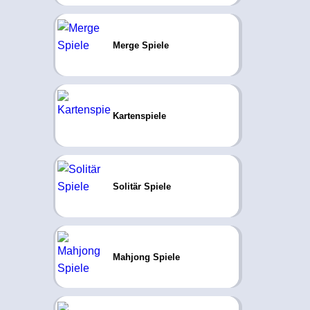
Merge Spiele
Kartenspiele
Solitär Spiele
Mahjong Spiele