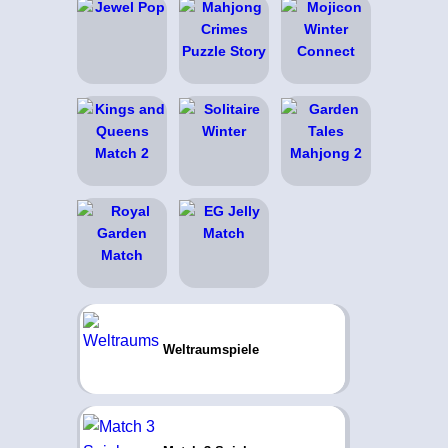
Weltraumspiele