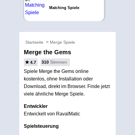
Matching Spiele
Startseite
Merge Spiele
Merge the Gems
310
Stimmen
4.7
Spiele Merge the Gems online
kostenlos, ohne Installation oder
Download, direkt im Browser. Finde jetzt
viele ähnliche Merge Spiele.
Entwickler
Entwickelt von RavalMatic
Spielsteuerung