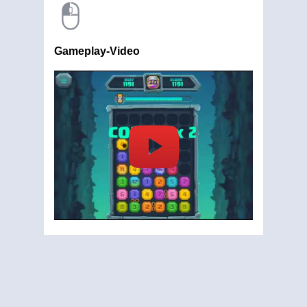
Gameplay-Video