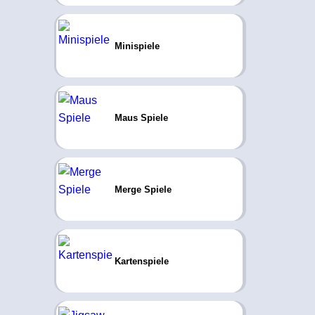
Minispiele
Maus Spiele
Merge Spiele
Kartenspiele