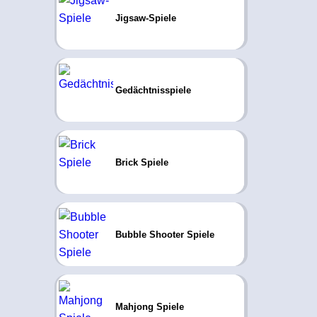
Jigsaw-Spiele
Gedächtnisspiele
Brick Spiele
Bubble Shooter Spiele
Mahjong Spiele