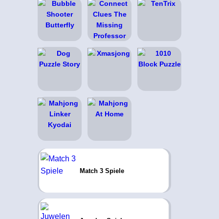
Match 3 Spiele