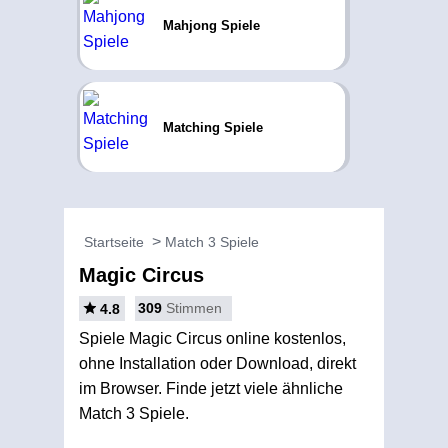
Mahjong Spiele
Matching Spiele
Startseite
Match 3 Spiele
Magic Circus
309
Stimmen
4.8
Spiele Magic Circus online kostenlos,
ohne Installation oder Download, direkt
im Browser. Finde jetzt viele ähnliche
Match 3 Spiele.