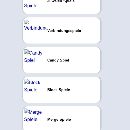
Juwelen Spiele
Verbindungsspiele
Candy Spiel
Block Spiele
Merge Spiele