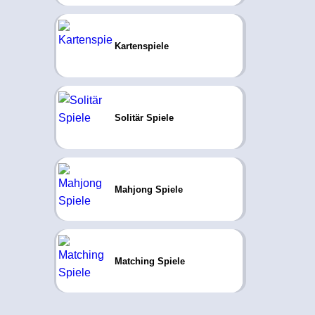
Kartenspiele
Solitär Spiele
Mahjong Spiele
Matching Spiele