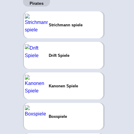
Strichmann spiele
Drift Spiele
Kanonen Spiele
Boxspiele