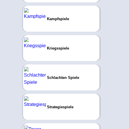
Kampfspiele
Kriegsspiele
Schlachten Spiele
Strategiespiele