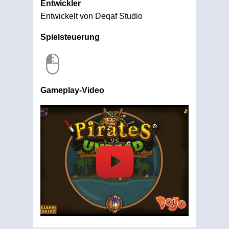
Entwickler
Entwickelt von Deqaf Studio
Spielsteuerung
Gameplay-Video