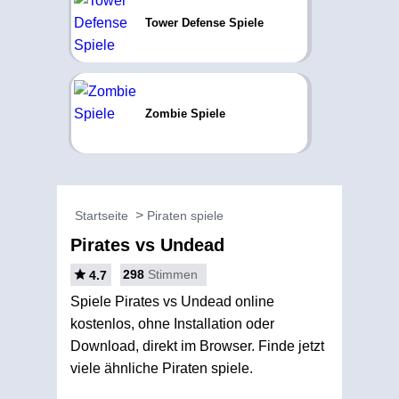
Tower Defense Spiele
Zombie Spiele
Startseite
Piraten spiele
Pirates vs Undead
298
Stimmen
4.7
Spiele Pirates vs Undead online
kostenlos, ohne Installation oder
Download, direkt im Browser. Finde jetzt
viele ähnliche Piraten spiele.