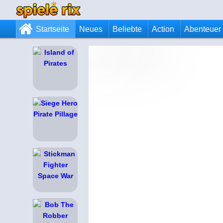
Startseite
Neues
Beliebte
Action
Abenteuer