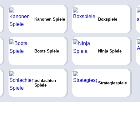
Kanonen Spiele
Boxspiele
Boots Spiele
Ninja Spiele
Schlachten
Strategiespiele
Spiele