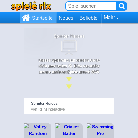
Mehr
Startseite
Neues
Beliebte
Sprinter Heroes
Dieses Spiel wird auf deinem Gerät
nicht unterstützt 😞. Bitte versuche
unsere anderen Spiele unten! 😄🎮
Sprinter Heroes
von RHM Interactive