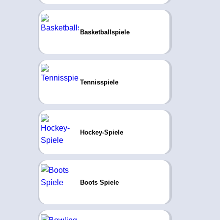
Basketballspiele
Tennisspiele
Hockey-Spiele
Boots Spiele