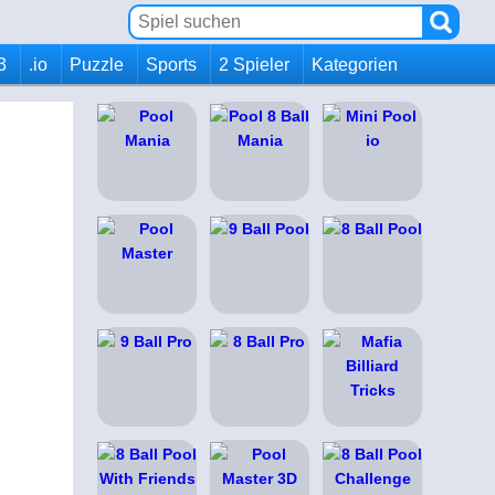
3
.io
Puzzle
Sports
2 Spieler
Kategorien