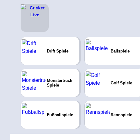
Drift Spiele
Ballspiele
Monstertruck
Golf Spiele
Spiele
Fußballspiele
Rennspiele