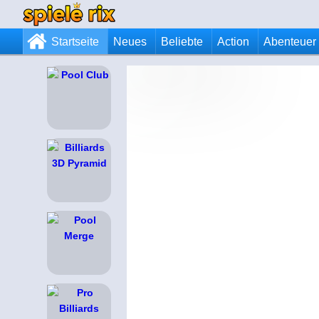
Startseite
Neues
Beliebte
Action
Abenteuer