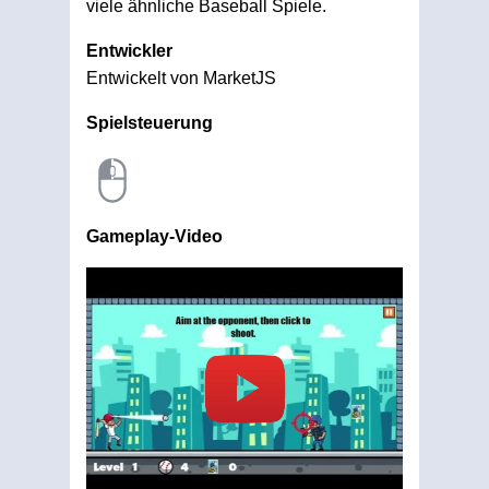
viele ähnliche Baseball Spiele.
Entwickler
Entwickelt von MarketJS
Spielsteuerung
Gameplay-Video