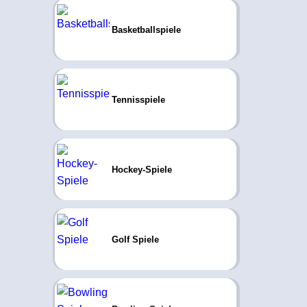
Basketballspiele
Tennisspiele
Hockey-Spiele
Golf Spiele