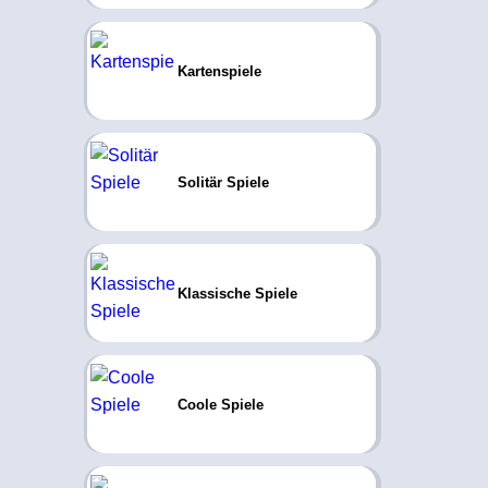
Kartenspiele
Solitär Spiele
Klassische Spiele
Coole Spiele