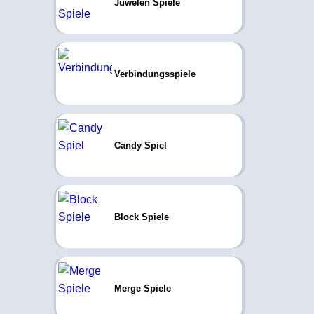
Juwelen Spiele
Verbindungsspiele
Candy Spiel
Block Spiele
Merge Spiele