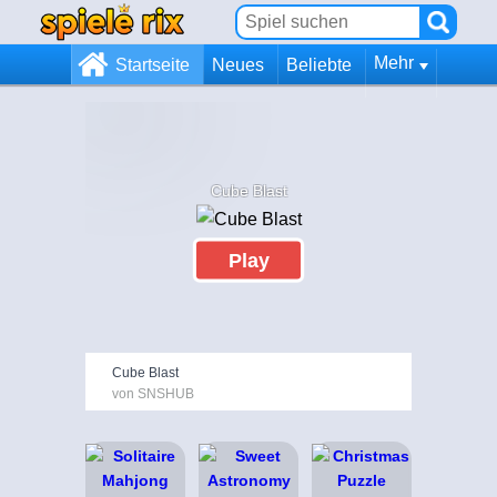
Mehr
Startseite
Neues
Beliebte
Cube Blast
Play
Cube Blast
von SNSHUB