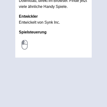
Download, direkt im Browser. Finde jetzt
viele ähnliche Handy Spiele.
Entwickler
Entwickelt von Synk Inc.
Spielsteuerung