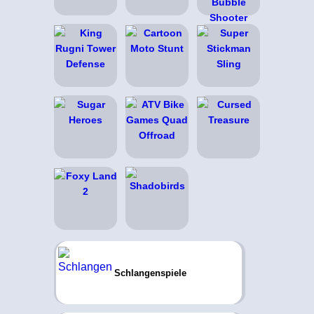
Schlangenspiele