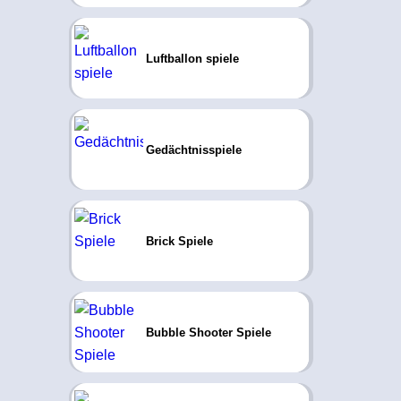
Luftballon spiele
Gedächtnisspiele
Brick Spiele
Bubble Shooter Spiele