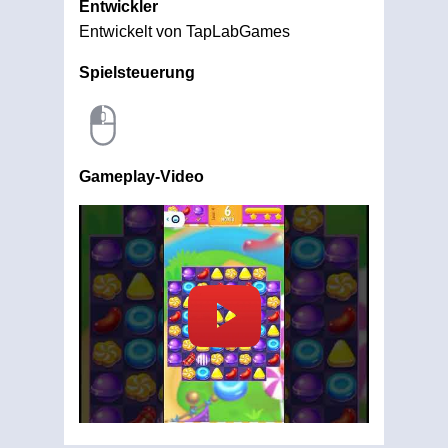
Entwickler
Entwickelt von TapLabGames
Spielsteuerung
Gameplay-Video