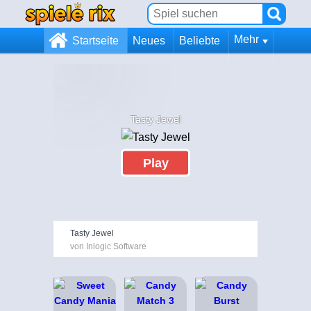
Mehr
Startseite
Neues
Beliebte
Tasty Jewel
Play
Tasty Jewel
von Inlogic Software