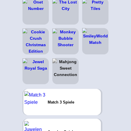
Match 3 Spiele