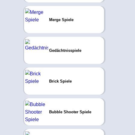
Merge Spiele
Gedächtnisspiele
Brick Spiele
Bubble Shooter Spiele