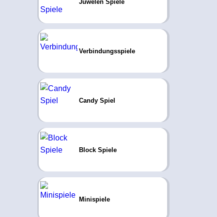
Juwelen Spiele
Verbindungsspiele
Candy Spiel
Block Spiele
Minispiele