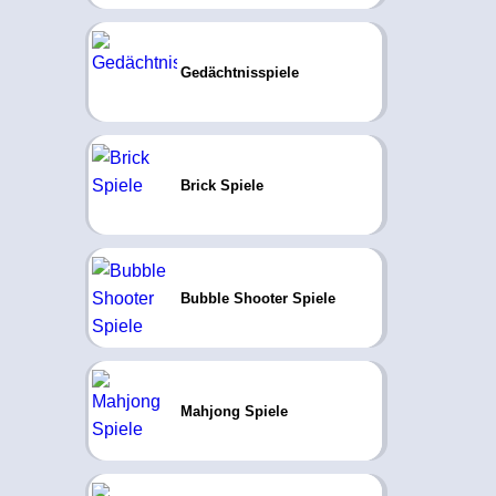
Gedächtnisspiele
Brick Spiele
Bubble Shooter Spiele
Mahjong Spiele