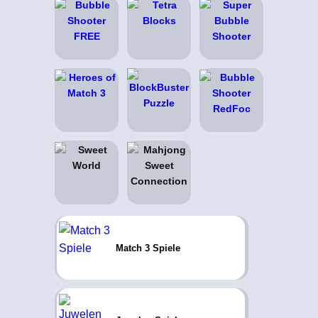
Match 3 Spiele