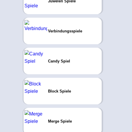
Juwelen Spiele
Verbindungsspiele
Candy Spiel
Block Spiele
Merge Spiele