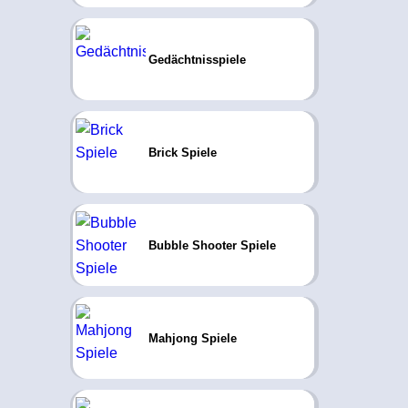
Gedächtnisspiele
Brick Spiele
Bubble Shooter Spiele
Mahjong Spiele