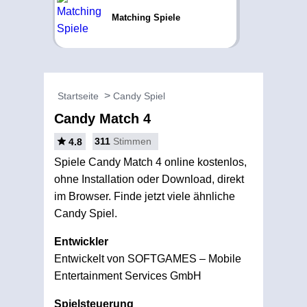
Matching Spiele
Startseite
Candy Spiel
Candy Match 4
311
Stimmen
4.8
Spiele Candy Match 4 online kostenlos,
ohne Installation oder Download, direkt
im Browser. Finde jetzt viele ähnliche
Candy Spiel.
Entwickler
Entwickelt von SOFTGAMES – Mobile
Entertainment Services GmbH
Spielsteuerung