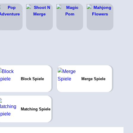
Block Spiele
Merge Spiele
Matching Spiele