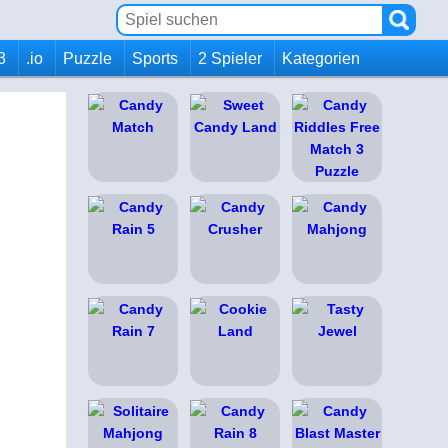
3
.io
Puzzle
Sports
2 Spieler
Kategorien