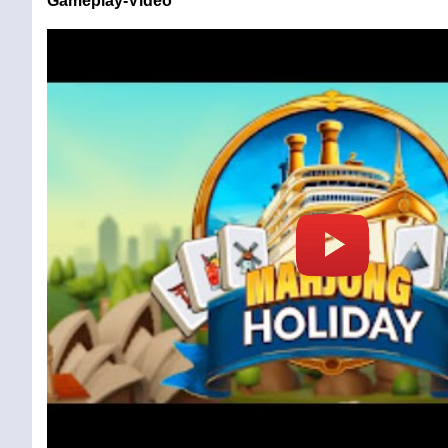
Gameplay-Video