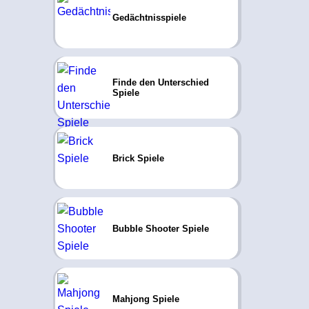
Gedächtnisspiele
Finde den Unterschied
Spiele
Brick Spiele
Bubble Shooter Spiele
Mahjong Spiele