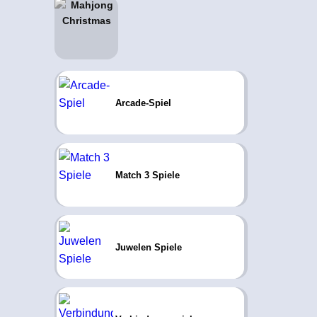
Arcade-Spiel
Match 3 Spiele
Juwelen Spiele