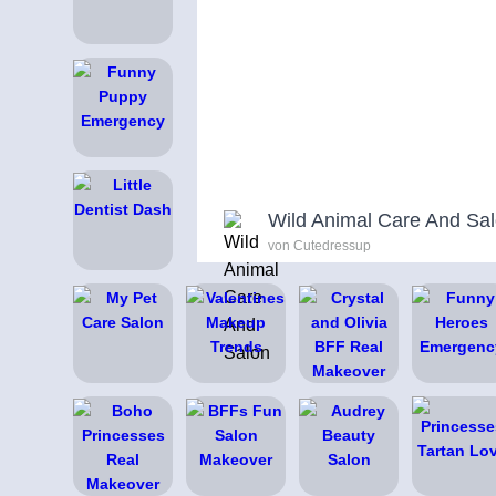
Wild Animal Care And Sa
von Cutedressup