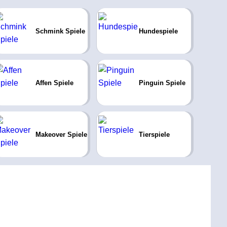
Schmink Spiele
Hundespiele
Affen Spiele
Pinguin Spiele
Makeover Spiele
Tierspiele