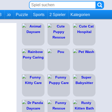
3
.io
Puzzle
Sports
2 Spieler
Kategorien